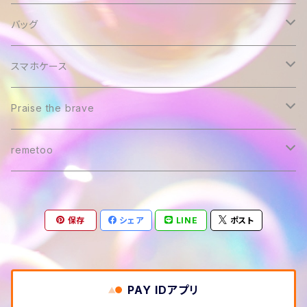
えらかったね卒業式記念
バッグ
えらかったね卒業式
スマホケース
Praise the brave
Praise the brave
remetoo
Tシャツ
remetoo
トートバッグ
スマホケース
保存
シェア
LINE
ポスト
スマホケース
PAY IDアプリ